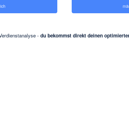
lich
män
Verdienstanalyse -
du bekommst direkt deinen optimierten