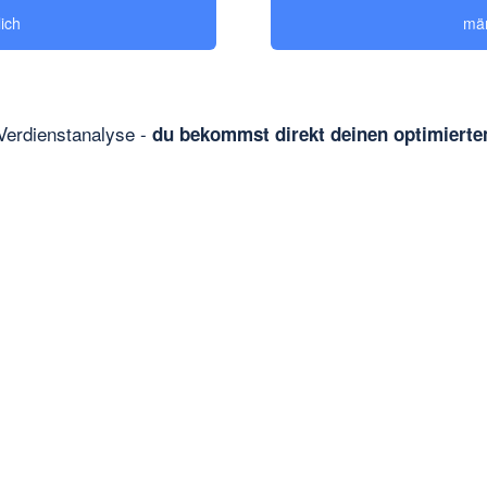
lich
män
Verdienstanalyse -
du bekommst direkt deinen optimierten