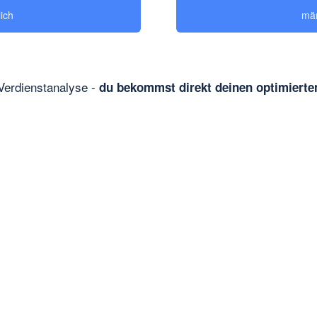
lich
män
Verdienstanalyse -
du bekommst direkt deinen optimierten